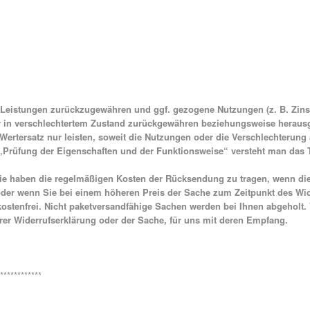
n Leistungen zurückzugewähren und ggf. gezogene Nutzungen (z. B. Zi
nur in verschlechtertem Zustand zurückgewähren beziehungsweise herausg
rtersatz nur leisten, soweit die Nutzungen oder die Verschlechterung 
„Prüfung der Eigenschaften und der Funktionsweise“ versteht man das T
e haben die regelmäßigen Kosten der Rücksendung zu tragen, wenn die ge
er wenn Sie bei einem höheren Preis der Sache zum Zeitpunkt des Wider
 kostenfrei. Nicht paketversandfähige Sachen werden bei Ihnen abgeholt
Ihrer Widerrufserklärung oder der Sache, für uns mit deren Empfang.
************