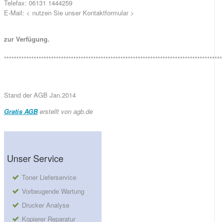
Telefax: 06131 1444259
E-Mail: < nutzen Sie unser Kontaktformular >
zur Verfügung.
****************************************************************************************
Stand der AGB Jan.2014
Gratis AGB
erstellt von agb.de
Unser Service
Toner Lieferservice
Vorbeugende Wartung
Drucker Analyse
Kopierer Reparatur